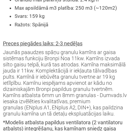
Max apsildāmā m3 platība
:
250 m3 (~120m2)
Svars
:
159 kg
Ražots
:
Spānijā
Preces piegādes laiks: 2-3 nedēļas
Jaunās paaudzes spāņu granulu kamīns ar gaisa
sistēmas funkciju Bronpi Noa 11kw. Kamīns izvada
silto gaisu telpā, kurā tas atrodas. Kamīna maksimālā
jauda ir 11kw. Komplektācijā ir iekļauta tālvadības
pults. Kamīnā ir iebūvēta granulu tvertne ar 19 kg
ietīlpību. Kamīnu iespējams apvienot ar kādu no
dizainiskajām Bronpi papildus granulu tvertnēm.
Kamīns atbalsta 6mm un 8mm granulas - Dumvads.lv
iesaka izvēlēties kvalitatīvas, premium
granulas (ENplus A1, ENplus A2, DIN+), kas paildzina
granulu kamīna un tā detaļu ekspluatācijas laiku.
*Modelis atbalsta papildus ventilatora (2 vantilatoru
atbalsts) integrēšanu, kas kamīnam sniedz gaisa