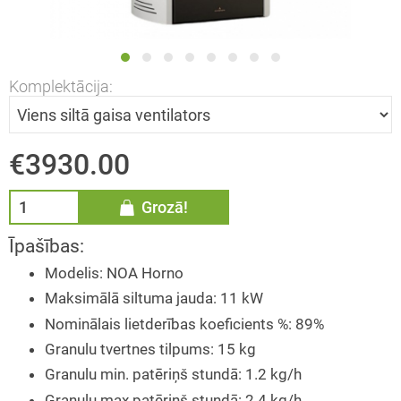
Komplektācija:
€3930.00
Grozā!
Īpašības:
Modelis
:
NOA Horno
Maksimālā siltuma jauda
:
11 kW
Nominālais lietderības koeficients %
:
89%
Granulu tvertnes tilpums
:
15 kg
Granulu min. patēriņš stundā
:
1.2 kg/h
Granulu max patēriņš stundā
:
2.4 kg/h