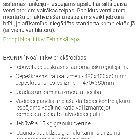
sistēmas funkciju - iespējams apsildīt ar siltā gaisa
ventilatoriem vairākas telpas. Papildus ventilatora
montāžu un aktivizēšanu iespējams veikt jebkurā
brīdi, ja arī kamīns ir iegādāts standarta komplektācijā
(ar vienu ventilatoru).
Bronpi Noa 11kw Tehniskā lapa
BRONPI "Noa" 11kw priekšrocības:
Iebūvēta cepeškrāsns, automātiski regulējama
Cepeškrāsns trauka izmēri - 480x400x60mm;
cepeškrāsns restes izmēri - 470x380mm
Jaudas un kamīna izmēru attiecība
Vadības panelis ar plašu darbības kontroli, kuru
iespējams vadīt no katla vai izmantojot
komplektā iekļauto tālvadības pulti
Iebūvēta 15 kg granulu tvertne
Jaunās paaudzes granulu kamīns ar zemu