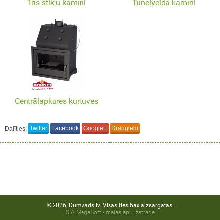
Trīs stiklu kamīni
Tuneļveida kamīni
Centrālapkures kurtuves
Dalīties:
Twitter
Facebook
Google+
Draugiem
© 2026, Dumvads.lv. Visas tiesības aizsargātas.
SIA MegaSoft - mājaslapu izstrāde