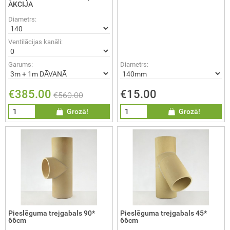
AKCIJA
Diametrs:
Ventilācijas kanāli:
Garums:
Diametrs:
€385.00
€15.00
€560.00
Grozā!
Grozā!
Pieslēguma trejgabals 90*
Pieslēguma trejgabals 45*
66cm
66cm