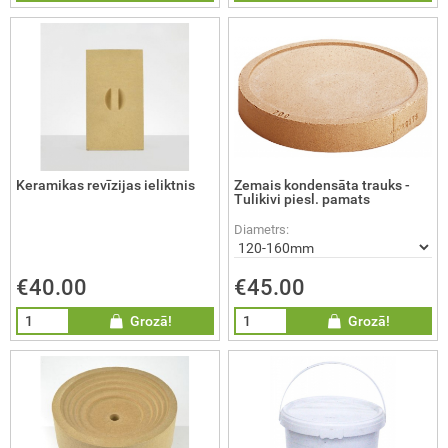
Keramikas revīzijas ieliktnis
Zemais kondensāta trauks -
Tulikivi piesl. pamats
Diametrs:
€40.00
€45.00
Grozā!
Grozā!