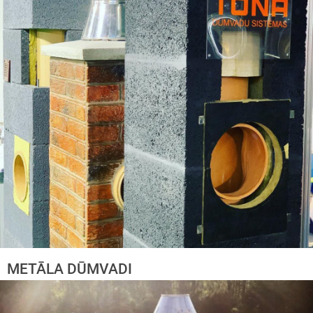
METĀLA DŪMVADI