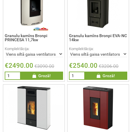
Granulu kamīns Bronpi
Granulu kamīns Bronpi EVA-NC
PRINCESA 11,7kw
14kw
Komplektācija:
Komplektācija:
€2490.00
€2540.00
€3090.00
€3206.00
Grozā!
Grozā!