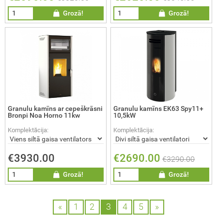
Grozā!
Grozā!
Granulu kamīns ar cepeškrāsni
Granulu kamīns EK63 Spy11+
Bronpi Noa Horno 11kw
10,5kW
Komplektācija:
Komplektācija:
€3930.00
€2690.00
€3290.00
Grozā!
Grozā!
«
1
2
3
4
5
»