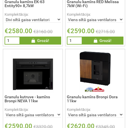
Granulu kamīns EK-63
Granulu kamīns RED Melissa
Entity90+ 8,7kW
7kW (Wi-Fi)
Komplektācija:
Komplektācija:
€2580.00
€2590.00
€3160.00
€2715.00
Grozā!
Grozā!
Granulu kutruve - kamīns
Granulu kamīns Bronpi Dora
Bronpi NEVA 11kw
11kw
Komplektācija:
Komplektācija:
€2590.00
€2620.00
€3320.00
€3345.00