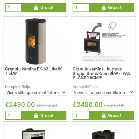
Grozā!
Grozā!
Granulu kamīns EK-63 Like80
Granulu kamīns - kurtuve
7,6kW
Bronpi Bruno-Slim 8kW - ĪPAŠI
PLĀNS 26CM!!!
Komplektācija:
Komplektācija:
€2490.00
€2480.00
€3170.00
€3095.00
Grozā!
Grozā!