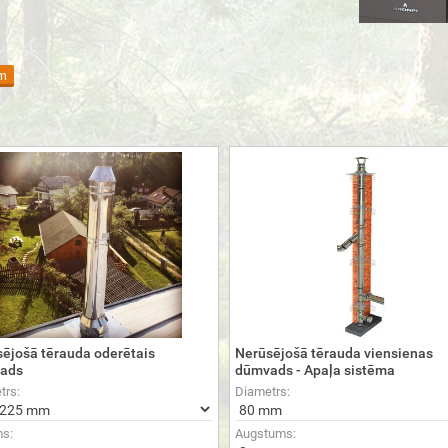
m
ējošā tērauda oderētais
Nerūsējošā tērauda viensienas
ads
dūmvads - Apaļa sistēma
trs:
Diametrs:
s:
Augstums: