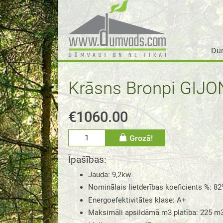
Dū
Krāsns Bronpi GIJO
€1060.00
Grozā!
Īpašības:
Jauda
:
9,2kw
Nominālais lietderības koeficients %
:
82
Energoefektivitātes klase
:
A+
Maksimāli apsildāmā m3 platība
:
225 m3