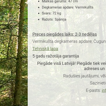
Malkas garums
:
47 cm
Degkameras apdare
:
Vermikulīts
Svars
:
72 kg
Ražots
:
Spānija
Preces piegādes laiks: 2-3 nedēļas
Vermikulīta degkameras apdare; Čuguna
Tehniskā lapa
5 gadu ražotāja garantija
Piegāde visā Latvijā! Piegāde tiek v
adreses un 
Radušies jautājumi, vēl
Saziniet
E-pasts:
in