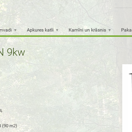
mvadi
Apkures katli
Kamīni un krāsnis
Paka
N 9kw
%
 (90 m2)