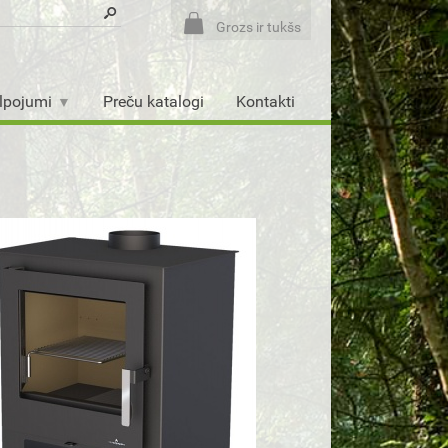
Grozs ir tukšs
lpojumi
Preču katalogi
Kontakti