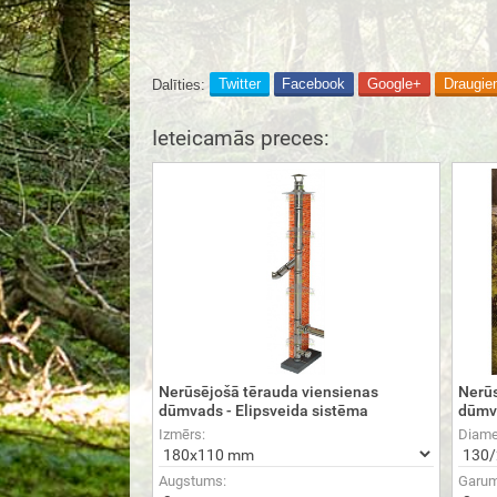
Dalīties:
Twitter
Facebook
Google+
Draugie
Ieteicamās preces:
Nerūsējošā tērauda viensienas
Nerūs
dūmvads - Elipsveida sistēma
dūmv
Izmērs:
Diame
Augstums:
Garum