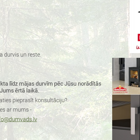
 durvis un reste.
eikta līdz mājas durvīm pēc Jūsu norādītās
Jums ērtā laikā.
aties pieprasīt konsultāciju?
ies ar mums -
fo@dumvads.lv